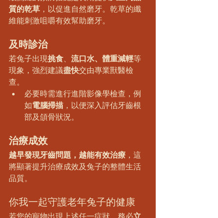
質的乾草
，以促進自然磨牙。乾草的纖
維能刺激咀嚼有效幫助磨牙。
及時診治
若兔子出現
挑食
、
流口水、體重減輕
等
現象，強烈建議
盡快
交由專業獸醫檢
查。
必要時需進行進階影像學檢查，例
如
電腦掃描
，以便深入評估牙齒根
部及頜骨狀況。
治療成效
越早發現牙齒問題，越能有效治療
，這
將顯著提升治療成效及兔子的整體生活
品質。
你我一起守護老年兔子的健康
若您的寵物出現上述任一症狀，務必
立