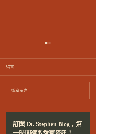
留言
撰寫留言......
Dr. Stephen 鼠兔科寵物
鼠兔腫瘤問題：
Q&A（Ep.1）｜預防垂耳
科獸醫分析與治
兔中耳炎與兔子盲腸便問
題
訂閱 Dr. Stephen Blog，第
一時間獲取愛寵資訊！