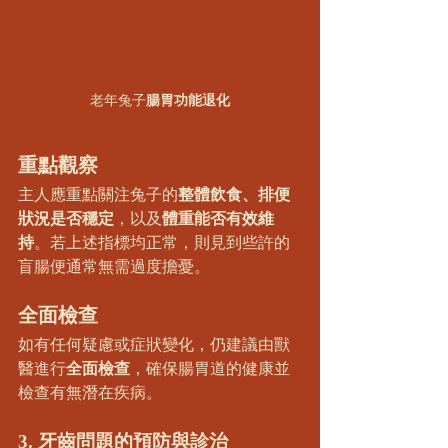
老年兔子
腸胃功能退化
重點觀察
主人應重點關注兔子的
整體飲食、排便
狀況是否穩定
，以及
體重能否有效維
持
。若上述指標均正常，則見到些許的
盲腸便通常無需過度擔憂。
全面檢查
如有任何疑慮或症狀變化，仍建議由獸
醫進行
全面檢查
，確保腸胃道的健康並
檢查有無潛在疾病。
3. 牙齒問題的預防與診治