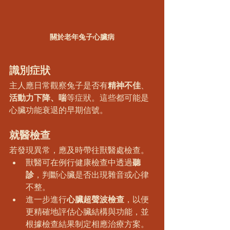
關於老年兔子心臟病
識別症狀
主人應日常觀察兔子是否有
精神不佳
、
活動力下降、喘
等症狀。這些都可能是
心臟功能衰退的早期信號。
就醫檢查
若發現異常，應及時帶往獸醫處檢查。
獸醫可在例行健康檢查中透過
聽
診
，判斷心臟是否出現雜音或心律
不整。
進一步進行
心臟超聲波檢查
，以便
更精確地評估心臟結構與功能，並
根據檢查結果制定相應治療方案。