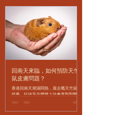
析倉鼠健康重點，包括皮膚病、腸胃問
題、腫瘤與心臟病徵兆，幫助主人打造
安全舒適的生活環境，延長倉鼠壽命。
回南天來臨，如何預防天竺
鼠皮膚問題？
香港回南天潮濕悶熱，屋企嘅天竺鼠狂
抓癢、狂掉毛怎麼辦？珍禽異獸獸醫為
你拆解潮濕天鼠鼠常見的皮膚病成因、
症狀警訊，以及正確的環境消毒與除蟲
治療方法。拒絕網路偏方，從專業角度