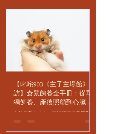
【叱咤903《主子主場館》專
訪】倉鼠飼養全手冊：從單
獨飼養、產後照顧到心臟病
早期徵兆全解析
倉鼠飼養全攻略：了解單獨飼養原則、
籠具與墊材選擇、理想溫濕度控制、飲
食管理及常見疾病預防。由獸醫角度解