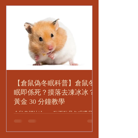
守護天竺鼠健康，讓毛孩安然度過潮濕
季節！
【倉鼠偽冬眠科普】倉鼠冬
眠即係死？摸落去凍冰冰？
黃金 30 分鐘教學
倉鼠身體冰冷、一動不動是冬眠還是死
亡？獸醫詳解「倉鼠偽冬眠
（Torpor）」成因與徵兆。掌握急救黃
金 30 分鐘，學習正確復溫步驟，避免