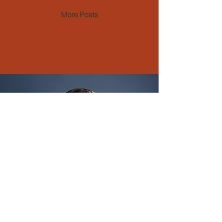
錯誤加熱導致燙傷。附家庭安全檢查重
More Posts
點與預防教學。